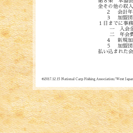
第８条 本協
金その他の収
２ 会計年度
３ 加盟団体
１日までに事
一 入会金・
二 年会費・・
４ 新規加盟
５ 加盟団体
払い込まれた
©2017.12.15 National Carp Fishing Association/West Japa