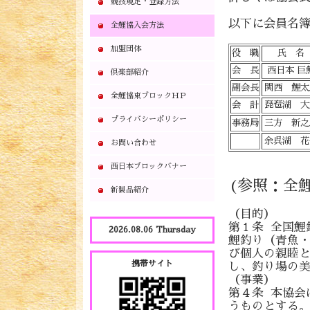
競技規定・登録方法
以下に会員名簿
全鯉協入会方法
加盟団体
役 職
氏 名
会 長
西日本 巨
倶楽部紹介
副会長
関西 鯉太
全鯉協東ブロックＨＰ
会 計
琵琶湖 大
プライバシーポリシー
事務局
三方 新之
余呉湖 花
お問い合わせ
西日本ブロックバナー
(参照：全
新製品紹介
（目的）
第１条 全国鯉
2026.08.06 Thursday
鯉釣り（青魚
び個人の親睦
携帯サイト
し、釣り場の
（事業）
第４条 本協会
うものとする