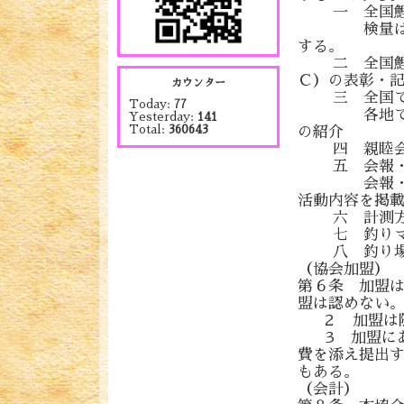
一 全国鯉釣
検量は大会
する。
二 全国鯉釣
Ｃ）の表彰・
カウンター
三 全国での
Today:
77
各地で行わ
Yesterday:
141
Total:
360643
の紹介
四 親睦会
五 会報・
会報・会員
活動内容を掲
六 計測方法
七 釣りマ
八 釣り場
（協会加盟）
第６条 加盟
盟は認めない
２ 加盟は
３ 加盟にあ
費を添え提出
もある。
（会計）