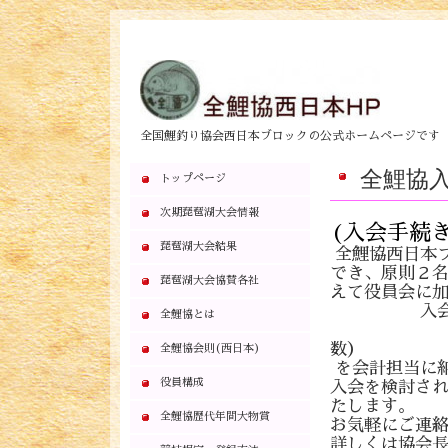
全国鯉釣り協会西日本ブロックの公式ホームページです
全鯉協
トップページ
次期琵琶湖大会情報
(入会手続き
琵琶湖大会結果
全鯉協西日本ブ
でき、原則２
琵琶湖大会協賛各社
えて役員会に
入会金（５
全鯉協とは
年会費（５
数）
全鯉協会則(西日本)
を会計担当に
役員構成
入会を検討さ
たします。
全鯉協歴代年間大物賞
お気軽にご連
詳しくは協会