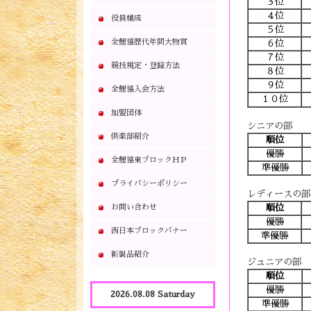
３位
４位
役員構成
５位
全鯉協歴代年間大物賞
６位
７位
競技規定・登録方法
８位
９位
全鯉協入会方法
１０位
加盟団体
シニアの部
倶楽部紹介
順位
優勝
全鯉協東ブロックＨＰ
準優勝
プライバシーポリシー
レディースの部
お問い合わせ
順位
優勝
西日本ブロックバナー
準優勝
新製品紹介
ジュニアの部
順位
優勝
2026.08.08 Saturday
準優勝