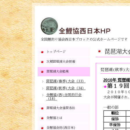
全国鯉釣り協会西日本ブロックの公式ホームページです
琵琶湖大
トップページ
次期琵琶湖大会情報
琵琶湖(秋季)大
琵琶湖大会結果
2010年 琵琶
琵琶湖(春季)大会（33）
第１９回
★
琵琶湖(秋季)大会（34）
２０１０年１０
全鯉協(西)合同釣行会
大会が開催され
（18）
一般の部
琵琶湖大会協賛各社
順位
全鯉協とは
優勝
準優勝
全鯉協会則(西日本)