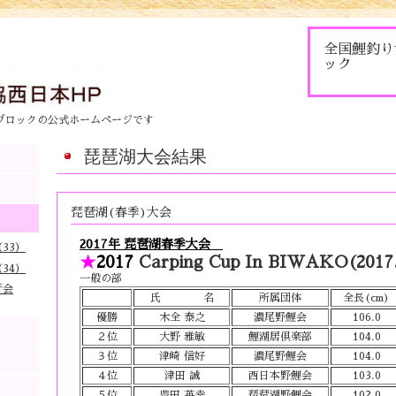
全国鯉釣り
ック
ブロックの公式ホームページです
琵琶湖大会結果
琵琶湖(春季)大会
2017年 琵琶湖春季大会
33）
★
2017
Carping Cup In BIWAKO(2017
34）
一般の部
行会
氏 名
所属団体
全長(cm)
優勝
木全 泰之
濃尾野鯉会
106.0
２位
大野 雅敏
鯉湖居倶楽部
104.0
３位
津崎 信好
濃尾野鯉会
104.0
４位
津田 誠
西日本野鯉会
103.0
５位
豊田 英幸
琵琶湖野鯉会
102.0