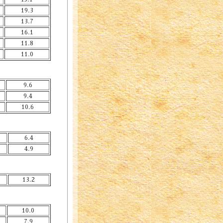
19.3
13.7
16.1
11.8
11.0
9.6
9.4
10.6
6.4
4.9
13.2
10.0
7.9