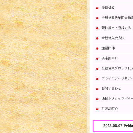
役員構成
全鯉協歴代年間大物
競技規定・登録方法
全鯉協入会方法
加盟団体
倶楽部紹介
全鯉協東ブロックＨ
プライバシーポリシ
お問い合わせ
西日本ブロックバナ
新製品紹介
2026.08.07 Frid