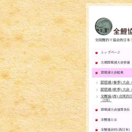
全国鯉釣り協会西日本
トップページ
次期琵琶湖大会情報
琵琶湖大会結果
琵琶湖(春季)大会（
琵琶湖(秋季)大会（
全鯉協(西)合同釣
（18）
琵琶湖大会協賛各社
全鯉協とは
全鯉協会則(西日本)