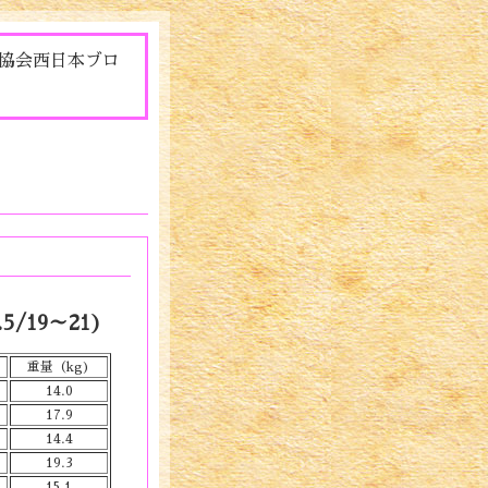
協会西日本ブロ
.5/19～21)
重量（kg)
14.0
17.9
14.4
19.3
15.1