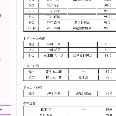
６位
酒井 孝行
―
100.0
７位
古家 靖士
―
99.0
賞
８位
戸谷 正秋
―
98.0
９位
神本 哲也
濃尾野鯉会
98.0
１０位
岡田 隆男
琵琶湖野鯉会
98.0
レディースの部
優勝
小川 千里
―
90.0
２位
花田 絵美
―
89.0
３位
久米田 ちぐさ
琵琶湖野鯉会
88.0
Ｐ
シニアの部
ー
優勝
芥川 重二郎
―
82.0
２位
村上 正一郎
鯉浪漫
72.0
ー
ジュニアの部
優勝
津崎 拓真
濃尾野鯉会
90.0
琵琶湖賞
松本 功
―
89.0
ay
西村 賢司
―
79.0