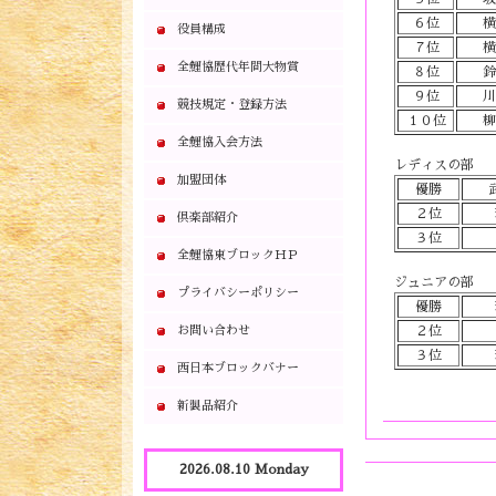
６位
横
役員構成
７位
横
全鯉協歴代年間大物賞
８位
鈴
９位
川
競技規定・登録方法
１０位
柳
全鯉協入会方法
レディスの部
加盟団体
優勝
２位
倶楽部紹介
３位
全鯉協東ブロックＨＰ
ジュニアの部
プライバシーポリシー
優勝
お問い合わせ
２位
３位
西日本ブロックバナー
新製品紹介
2026.08.10 Monday