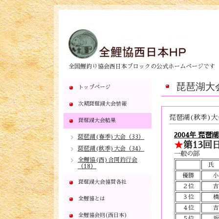
全国鯉釣り協会西日本ブロックの公式ホームページです
琵琶湖大
トップページ
次期琵琶湖大会情報
琵琶湖(秋季)大
琵琶湖大会結果
2004年 琵琶
琵琶湖(春季)大会（33）
★
第13回日
琵琶湖(秋季)大会（34）
一般の部
全鯉協(西)合同釣行会
（18）
優勝
小
琵琶湖大会協賛各社
２位
吉
３位
橋
全鯉協とは
４位
吉
全鯉協会則(西日本)
５位
坂