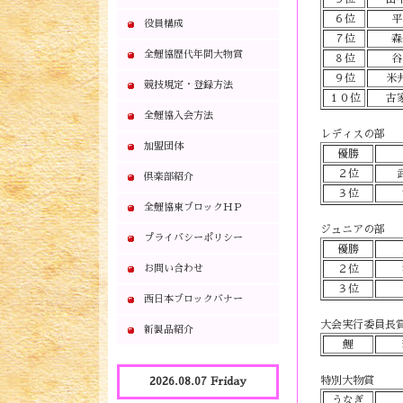
６位
平
役員構成
７位
森
全鯉協歴代年間大物賞
８位
谷
９位
米
競技規定・登録方法
１０位
古
全鯉協入会方法
レディスの部
加盟団体
優勝
２位
倶楽部紹介
３位
全鯉協東ブロックＨＰ
ジュニアの部
プライバシーポリシー
優勝
お問い合わせ
２位
３位
西日本ブロックバナー
大会実行委員長
新製品紹介
鯉
特別大物賞
2026.08.07 Friday
うなぎ