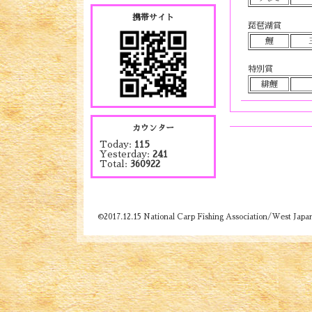
携帯サイト
琵琶湖賞
鯉
特別賞
緋鯉
カウンター
Today:
115
Yesterday:
241
Total:
360922
©2017.12.15 National Carp Fishing Association/West Japa