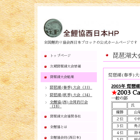
全国鯉釣り協会西日本ブロックの公式ホームページです
琵琶湖大
トップページ
次期琵琶湖大会情報
琵琶湖(春季)大
琵琶湖大会結果
2003年 琵琶
琵琶湖(春季)大会（33）
★
2003 C
琵琶湖(秋季)大会（34）
一般の部
全鯉協(西)合同釣行会
氏
（18）
優勝
山
琵琶湖大会協賛各社
２位
中
３位
角
全鯉協とは
４位
鈴
全鯉協会則(西日本)
５位
田