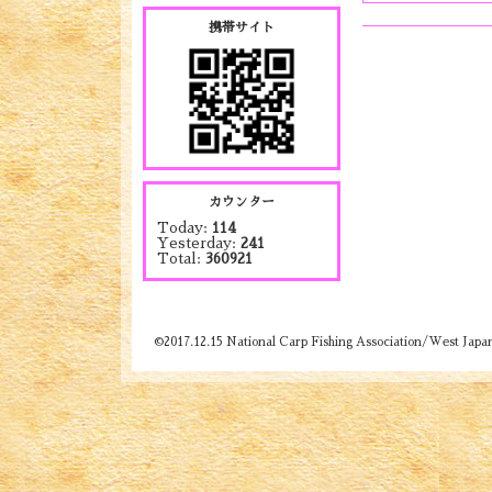
携帯サイト
カウンター
Today:
114
Yesterday:
241
Total:
360921
©2017.12.15 National Carp Fishing Association/West Japa