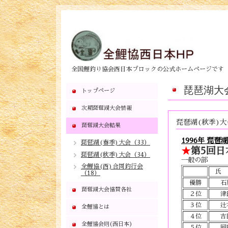
全国鯉釣り協会西日本ブロックの公式ホームページです
琵琶湖大
トップページ
次期琵琶湖大会情報
琵琶湖(秋季)大
琵琶湖大会結果
1996年 琵琶
琵琶湖(春季)大会（33）
★
第5回日本
琵琶湖(秋季)大会（34）
一般の部
全鯉協(西)合同釣行会
氏
（18）
優勝
石
琵琶湖大会協賛各社
２位
津
３位
辻
全鯉協とは
４位
吉
全鯉協会則(西日本)
５位
岡