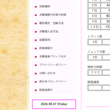
６位
島
役員構成
７位
全鯉協歴代年間大物賞
８位
藤
９位
池
競技規定・登録方法
１０位
大松
全鯉協入会方法
レディス賞
加盟団体
1位
倶楽部紹介
ジュニアの部
全鯉協東ブロックＨＰ
1位
プライバシーポリシー
特別大物賞
ナマズ
お問い合わせ
西日本ブロックバナー
琵琶湖賞
新製品紹介
2026.08.07 Friday